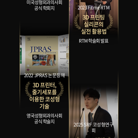
미국성형외과의사회
2023 Fitme RTM
공식 학회지
3D 프린팅
실리콘의
실전 활용법
RTM 학술회 발표
2022 JPRAS 논문등재
3D 프린터,
줄기세포를
이용한 코성형
기술
영국성형외과의사회
공식 학술지
2025 SRF 코성형연구
회