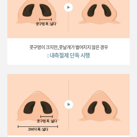
콧구멍이 크지만, 콧날개가 벌어지지 않은 경우
: 내측절제 단독 시행