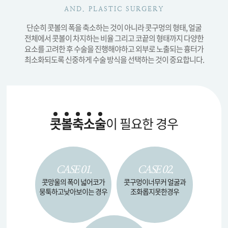
AND. PLASTIC SURGERY
단순히 콧볼의 폭을 축소하는 것이 아니라 콧구멍의 형태, 얼굴
전체에서 콧볼이 차지하는 비율
그리고 코끝의 형태까지 다양한
요소를 고려한 후 수술을 진행해야하고
외부로 노출되는 흉터가
최소화되도록 신중하게 수술 방식을 선택하는 것이 중요합니다.
콧
볼
축
소
술
이 필요한 경우
CASE 01.
CASE 02.
콧망울의 폭이 넓어
코가
콧구멍이
너무커 얼굴과
뭉툭하고
낮아보이는 경우
조화롭지
못한경우