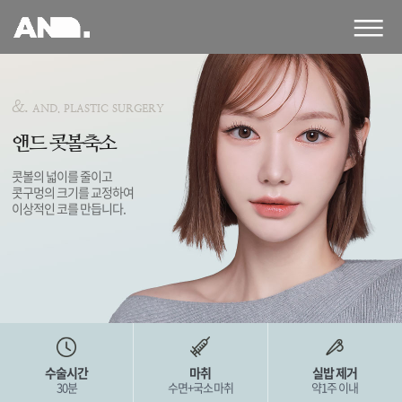
앤
드
성
형
외
&.
AND. PLASTIC SURGERY
과
의
앤드 콧볼축소
원
콧볼의 넓이를 줄이고
콧구멍의 크기를 교정하여
이상적인 코를 만듭니다.
수술시간
마취
실밥 제거
30분
수면+국소마취
약1주 이내