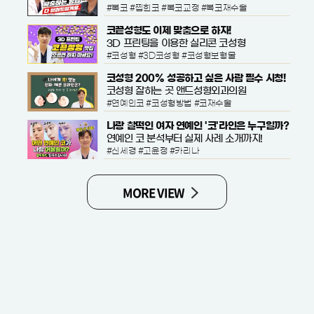
#복코 #찝힌코 #복코교정 #복코재수술
코끝성형도 이제 맞춤으로 하자!
3D 프린팅을 이용한 실리콘 코성형
#코성형 #3D코성형 #코성형보형물
코성형 200% 성공하고 싶은 사람 필수 시청!
코성형 잘하는 곳 앤드성형외과의원
#연예인코 #코성형방법 #코재수술
나랑 찰떡인 여자 연예인 '코'라인은 누구일까?
연예인 코 분석부터 실제 사례 소개까지!
#신세경 #고윤정 #카리나
MORE VIEW