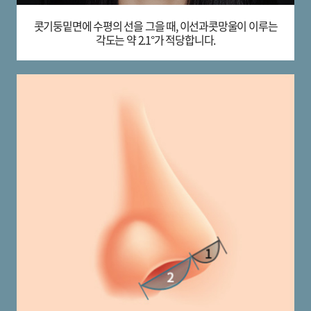
콧기둥밑면에 수평의 선을 그을 때,
이선과콧망울이 이루는
각도는 약 2.1°가 적당합니다.