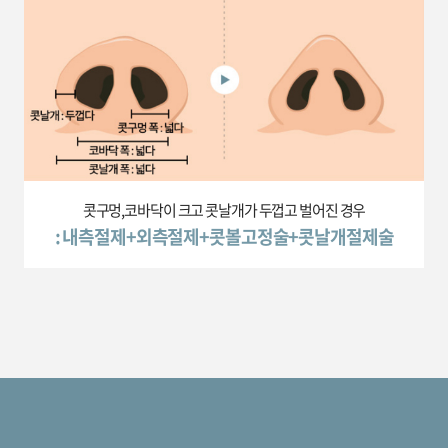
콧구멍,코바닥이 크고 콧날개가 두껍고 벌어진 경우
: 내측절제+외측절제+콧볼고정술+콧날개절제술