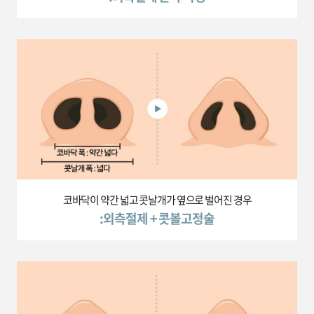
코바닥이 약간 넓고 콧날개가 옆으로 벌어진 경우
:외측절제 + 콧볼고정술