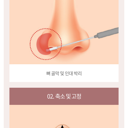
뼈 골막 및 인대 박리
02. 축소 및 고정