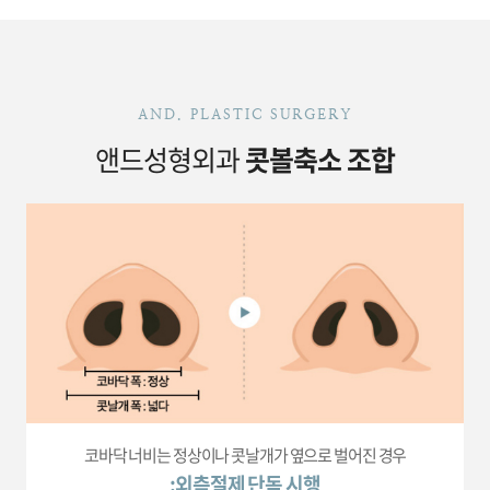
AND. PLASTIC SURGERY
앤드성형외과
콧볼축소 조합
코바닥 너비는 정상이나 콧날개가 옆으로 벌어진 경우
:외측절제 단독 시행