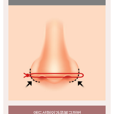
앤드성형외과콧볼교정법