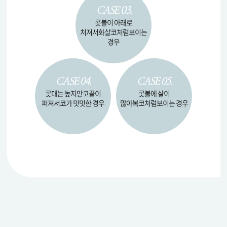
CASE 03.
콧볼이 아래로
처져서
화살코처럼
보이는
경우
CASE 04.
CASE 05.
콧대는 높지만
코끝이
콧볼에 살이
퍼져서
코가 밋밋한 경우
많아
복코처럼
보이는 경우