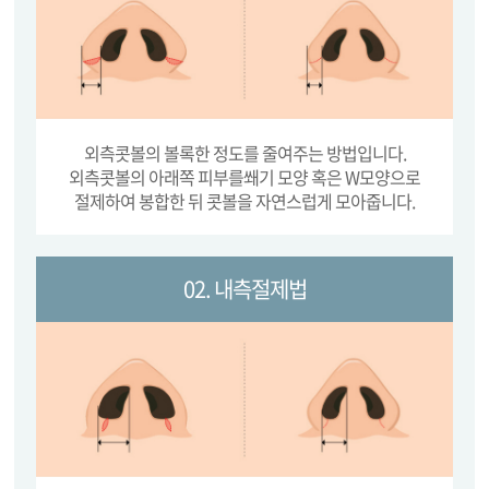
외측콧볼의 볼록한 정도를 줄여주는 방법입니다.
외측콧볼의 아래쪽 피부를쐐기 모양 혹은 W모양으로
절제하여 봉합한 뒤 콧볼을 자연스럽게 모아줍니다.
02. 내측절제법