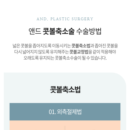
AND. PLASTIC SURGERY
앤드
콧볼축소술
수술방법
넓은 콧볼을 좁아지도록 이동시키는
콧볼축소법
과
좁아진 콧볼을
다시 넓어지지 않도록 유지해주는
콧볼교정법
을 같이 적용해야
오래도록 유지되는 콧볼축소수술이 될 수 있습니다.
콧볼축소법
01. 외측절제법