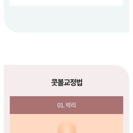
콧볼교정법
01. 박리