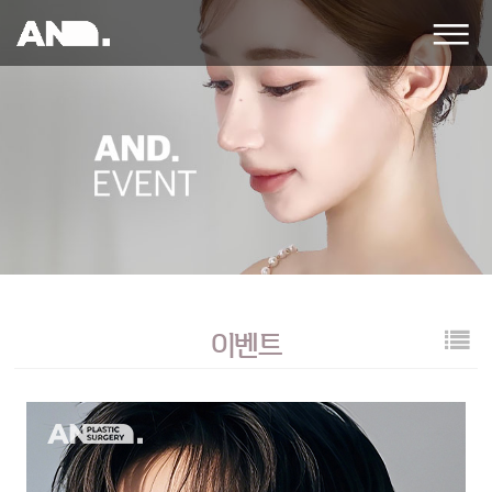
앤
드
성
형
외
과
의
원
이벤트