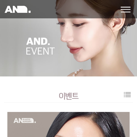
앤
드
성
형
외
과
의
원
이벤트