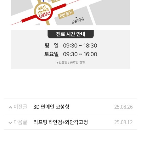
이전글
3D 연예인 코성형
25.08.26
다음글
리프팅 하안검+외안각고정
25.08.12